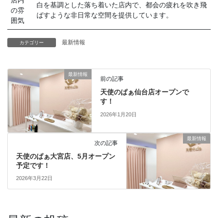
店内
白を基調とした落ち着いた店内で、都会の疲れを吹き飛
の雰
ばすような非日常な空間を提供しています。
囲気
最新情報
カテゴリー
最新情報
前の記事
天使のぱぁ仙台店オープンで
す！
2026年1月20日
最新情報
次の記事
天使のぱぁ大宮店、5月オープン
予定です！
2026年3月22日