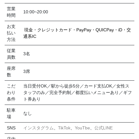
営業
10:00~20:00
時間
お支
現金・クレジットカード・PayPay・QUICPay・iD・交
払い
通系IC
方法
従業
3名
員数
座席
3席
数
こだ
当日受付OK／駅から徒歩5分／カード支払OK／女性ス
わり
タッフのみ／完全予約制／都度払いメニューあり／ギフ
条件
ト券あり
駐車
なし
場
SNS
インスタグラム
、
TikTok
、
YouTbe
、
公式LINE