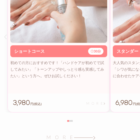
ショートコース
スタンダー
30分
初めての方におすすめです！「ハンドケアが初めてで試
大人気のスタン
してみたい」「トーンアップやしっとり感も実感してみ
「シワが気にな
たい」という方へ。ぜひお試しください！
に合わせたケア
3,980
6,980
M O R E
円(税込)
円(税
M O R E