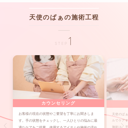
天使のぱぁの施術工程
1
STEP
カウンセリング
お客様の現在の状態やご要望を丁寧にお聞きしま
天使のぱ
す。手の状態をチェックし、一人ひとりの悩みに最
ルでケア
施術は、
適なケアをご提案。使用するアイテムや施術の流れ