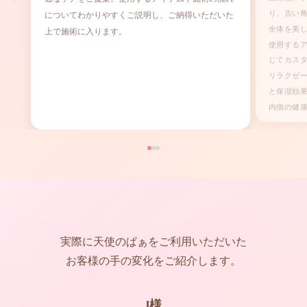
り、古い
についてわかりやすくご説明し、ご納得いただいた
全体を美
上で施術に入ります。
使用する
じてカス
リラクゼ
と保湿効
内側の健
実際に天使のぱぁをご利用いただいた
お客様の手の変化をご紹介します。
I様