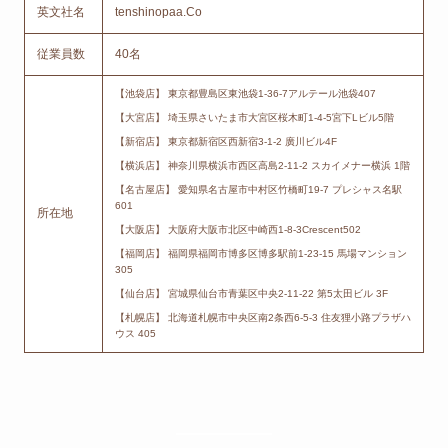
英文社名
tenshinopaa.Co
従業員数
40名
【池袋店】 東京都豊島区東池袋1-36-7アルテール池袋407
【大宮店】 埼玉県さいたま市大宮区桜木町1-4-5宮下Lビル5階
【新宿店】 東京都新宿区西新宿3-1-2 廣川ビル4F
【横浜店】 神奈川県横浜市西区高島2-11-2 スカイメナー横浜 1階
【名古屋店】 愛知県名古屋市中村区竹橋町19-7 プレシャス名駅
601
所在地
【大阪店】 大阪府大阪市北区中崎西1-8-3Crescent502
【福岡店】 福岡県福岡市博多区博多駅前1-23-15 馬場マンション
305
【仙台店】 宮城県仙台市青葉区中央2-11-22 第5太田ビル 3F
【札幌店】 北海道札幌市中央区南2条西6-5-3 住友狸小路プラザハ
ウス 405