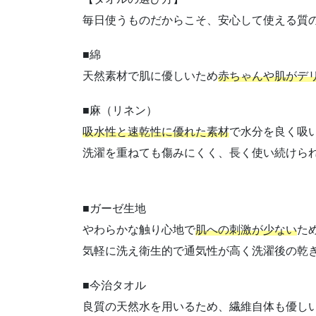
毎日使うものだからこそ、安心して使える質
■綿
天然素材で肌に優しいため
赤ちゃんや肌がデ
■麻（リネン）
吸水性と速乾性に優れた素材
で水分を良く吸
洗濯を重ねても傷みにくく、長く使い続けら
■ガーゼ生地
やわらかな触り心地で
肌への刺激が少ない
た
気軽に洗え衛生的で通気性が高く洗濯後の乾
■今治タオル
良質の天然水を用いるため、繊維自体も優し