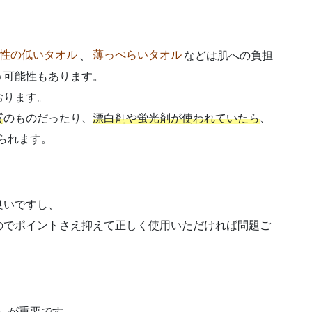
性の低いタオル
、
薄っぺらいタオル
などは肌への負担
う可能性もあります。
おります。
質
のものだったり、
漂白剤や蛍光剤が使われていたら
、
られます。
良いですし、
のでポイントさえ抑えて正しく使用いただければ問題ご
」が重要です。