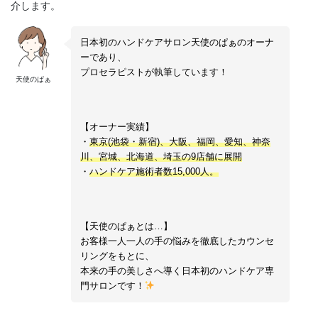
介します。
日本初のハンドケアサロン天使のぱぁのオーナ
ーであり、
プロセラピストが執筆しています！
天使のぱぁ
【オーナー実績】
・
東京(池袋・新宿)、大阪、福岡、愛知、神奈
川、宮城、北海道、埼玉の9店舗に展開
・
ハンドケア施術者数15,000人。
【天使のぱぁとは…】
お客様一人一人の手の悩みを徹底したカウンセ
リングをもとに、
本来の手の美しさへ導く日本初のハンドケア専
門サロンです！