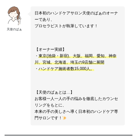
日本初のハンドケアサロン天使のぱぁのオーナ
ーであり、
プロセラピストが執筆しています！
天使のぱぁ
【オーナー実績】
・
東京(池袋・新宿)、大阪、福岡、愛知、神奈
川、宮城、北海道、埼玉の9店舗に展開
・
ハンドケア施術者数15,000人。
【天使のぱぁとは…】
お客様一人一人の手の悩みを徹底したカウンセ
リングをもとに、
本来の手の美しさへ導く日本初のハンドケア専
門サロンです！