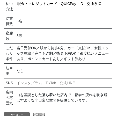
払い
現金・クレジットカード・QUICPay・iD・交通系IC
方法
従業
5名
員数
座席
3席
数
こだ
当日受付OK／駅から徒歩6分／カード支払OK／女性スタ
わり
ッフ在籍／完全予約制／指名予約OK／都度払いメニュー
条件
あり／ポイントカードあり／ギフト券あり
駐車
なし
場
SNS
インスタグラム
、
TikTok
、
公式LINE
店内
白を基調とした落ち着いた店内で、都会の疲れを吹き飛
の雰
ばすような非日常な空間を提供しています。
囲気
最新情報
カテゴリー