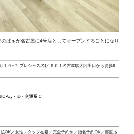
使のぱぁが名古屋に4号店としてオープンすることになり
竹橋町１９−７ プレシャス名駅 ６０１名古屋駅太閤出口から徒歩6
CPay・iD・交通系IC
支払OK／女性スタッフ在籍／完全予約制／指名予約OK／都度払