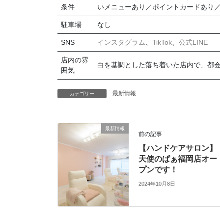
条件
いメニューあり／ポイントカードあり
駐車場
なし
SNS
インスタグラム
、
TikTok
、
公式LINE
店内の雰
白を基調とした落ち着いた店内で、都
囲気
最新情報
カテゴリー
最新情報
前の記事
【ハンドケアサロン】
天使のぱぁ福岡店オー
プンです！
2024年10月8日